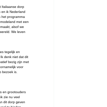
 Italiaanse dorp 
n en ik Nederland 
en het programma 
 modeland met een 
 maakt, alsof we 
 wereld. We leven 
s tegelijk en 
k denk niet dat dit 
atief bezig zijn met 
ornamelijk voor 
p bezoek is. 
s en grootouders 
k zie nu veel 
n dit dorp geven 