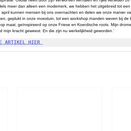
iratie. Ollolai heeft door zijn verworven verhalen en rijke verleden zo 
els meer dan alleen een modemerk, we hebben het uitgebreid tot een l
s april kunnen mensen bij ons overnachten en delen we onze manier va
 eten, geplukt in onze moestuin, tot een workshop manden weven bij de
op maat, geïnspireerd op onze Friese en Koerdische roots. Mijn drome
ltijd mijn kracht geweest. En die zijn nu werkelijkheid geworden.’
E ARTIKEL HIER 