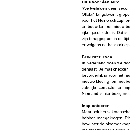
Huis voor één euro
‘We twijfelden geen secon
Ollolai’  langskwam, grep
voor het kleine schaaphe
en bouwden een nieuw be
rijke geschiedenis. Dat is 
zijn teruggegaan in de ti
er volgens de basisprincip
Bewuster leven
In Nederland doen we door
gehaast. Je mail checken t
bevorderlijk is voor het na
nieuwe kleding- en meubel
zakelijke contacten en mij
Niemand is hier bezig met
Inspiratiebron
Maar ook het vakmanschap
hebben meegekregen. Die ma
bewuster de bloemenknoppe