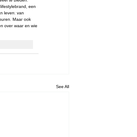
veel te bieden. 
ifestylebrand, een 
n leven: van 
 buren. Maar ook 
n over waar en wie 
See All