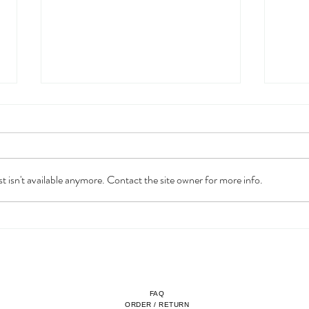
OP GEVOEL
 isn't available anymore. Contact the site owner for more info.
Amki
ontd
Sard
Ovan
FAQ
ORDER / RETURN