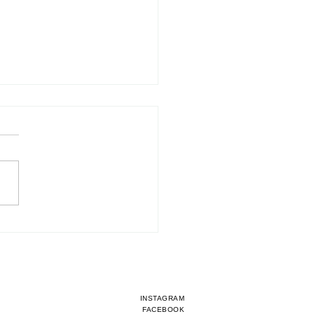
na Experiences –
ek het prachtige
inië door de ogen van
 en Marije
INSTAGRAM
FACEBOOK