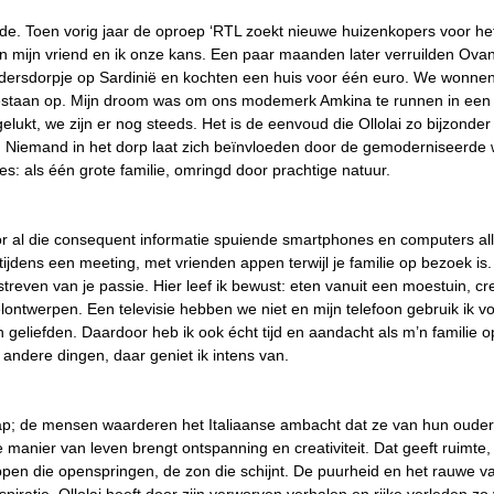
de. Toen vorig jaar de oproep ‘RTL zoekt nieuwe huizenkopers voor het
en mijn vriend en ik onze kans. Een paar maanden later verruilden Ova
rdersdorpje op Sardinië en kochten een huis voor één euro. We wonn
staan op. Mijn droom was om ons modemerk Amkina te runnen in een
gelukt, we zijn er nog steeds. Het is de eenvoud die Ollolai zo bijzonder
jd. Niemand in het dorp laat zich beïnvloeden door de gemoderniseerde
es: als één grote familie, omringd door prachtige natuur.
 al die consequent informatie spuiende smartphones en computers alle
ijdens een meeting, met vrienden appen terwijl je familie op bezoek is. I
streven van je passie. Hier leef ik bewust: eten vanuit een moestuin, cre
ontwerpen. Een televisie hebben we niet en mijn telefoon gebruik ik vo
n geliefden. Daardoor heb ik ook écht tijd en aandacht als m’n familie o
 andere dingen, daar geniet ik intens van.
; de mensen waarderen het Italiaanse ambacht dat ze van hun ouder
nier van leven brengt ontspanning en creativiteit. Dat geeft ruimte, i
n die openspringen, de zon die schijnt. De puurheid en het rauwe va