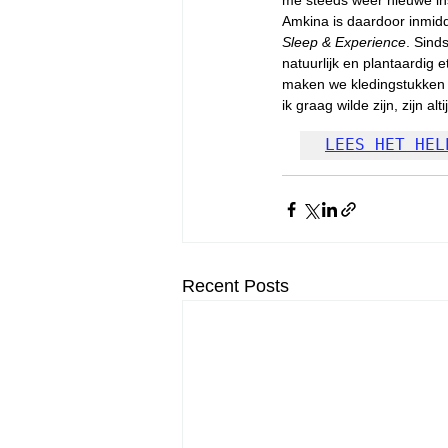
me steeds weer nieuwe insp
Amkina is daardoor inmidd
Sleep & Experience
. Sind
natuurlijk en plantaardig
maken we kledingstukken 
ik graag wilde zijn, zijn a
LEES HET HEL
Recent Posts