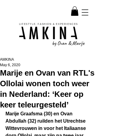
LIFESTYLE, FASHION & EXPERIENCES
by Ovan & Marije
AMKINA
May 6, 2020
Marije en Ovan van RTL's
Ollolai wonen toch weer
in Nederland: ‘Keer op
keer teleurgesteld’
Marije Graafsma (30) en Ovan 
Abdullah (32) ruilden het Utrechtse 
Wittevrouwen in voor het Italiaanse 
dorp Ollolai, maar zijn na twee jaar 