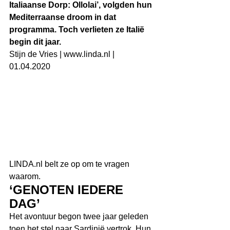
Italiaanse Dorp: Ollolai’, volgden hun 
Mediterraanse droom in dat 
programma. Toch verlieten ze Italië 
begin dit jaar.
Stijn de Vries | www.linda.nl | 
01.04.2020
LINDA.nl belt ze op om te vragen 
waarom.
‘GENOTEN IEDERE 
DAG’
Het avontuur begon twee jaar geleden 
toen het stel naar Sardinië vertrok. Hun 