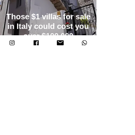
Those $1 villas for sale
in Italy could cost you
over $100,000
AMKINA
Mar 21, 2019
Een levensproject op
Sardinië: ik neem je