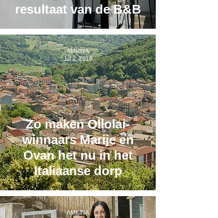
resultaat van de B&B
AMKINA
Jul 2, 2019
Zo maken Ollolai-
winnaars Marije en
Ovan het nu in het
Italiaanse dorp
AMKINA