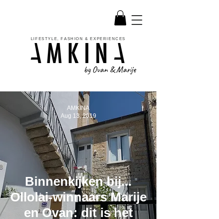
LIFESTYLE, FASHION & EXPERIENCES
by Ovan & Marije
AMKINA
Aug 13, 2019
Binnenkijken bij...
Ollolai-winnaars Marije
en Ovan: dit is het